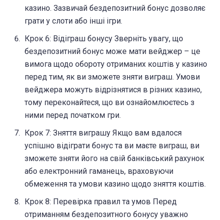
казино. Зазвичай бездепозитний бонус дозволяє
грати у слоти або інші ігри.
Крок 6: Відіграш бонусу Зверніть увагу, що
бездепозитний бонус може мати вейджер – це
вимога щодо обороту отриманих коштів у казино
перед тим, як ви зможете зняти виграш. Умови
вейджера можуть відрізнятися в різних казино,
тому переконайтеся, що ви ознайомлюєтесь з
ними перед початком гри.
Крок 7: Зняття виграшу Якщо вам вдалося
успішно відіграти бонус та ви маєте виграш, ви
зможете зняти його на свій банківський рахунок
або електронний гаманець, враховуючи
обмеження та умови казино щодо зняття коштів.
Крок 8: Перевірка правил та умов Перед
отриманням бездепозитного бонусу уважно