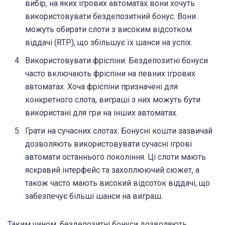
вибір, на яких ігрових автоматах вони хочуть
використовувати бездепозитний бонус. Вони
можуть обирати слоти з високим відсотком
віддачі (RTP), що збільшує їх шанси на успіх.
Використовувати фріспіни: Бездепозитні бонуси
часто включають фріспіни на певних ігрових
автоматах. Хоча фріспіни призначені для
конкретного слота, виграші з них можуть бути
використані для гри на інших автоматах.
Грати на сучасних слотах: Бонусні кошти зазвичай
дозволяють використовувати сучасні ігрові
автомати останнього покоління. Ці слоти мають
яскравий інтерфейс та захоплюючий сюжет, а
також часто мають високий відсоток віддачі, що
забезпечує більші шанси на виграш.
Таким чином, бездепозитні бонуси дозволяють