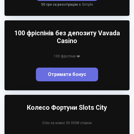
50 грн за реєстрацію
в Simple
100 фріспінів без депозиту Vavada
Casino
100 фріспінв ❤️
Отримати бонус
Колесо Фортуни Slots City
Спін за кожні 30 000₴ ставок