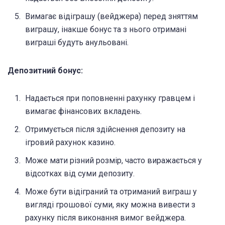
Вимагає відіграшу (вейджера) перед зняттям
виграшу, інакше бонус та з нього отримані
виграші будуть анульовані.
Депозитний бонус:
Надається при поповненні рахунку гравцем і
вимагає фінансових вкладень.
Отримується після здійснення депозиту на
ігровий рахунок казино.
Може мати різний розмір, часто виражається у
відсотках від суми депозиту.
Може бути відіграний та отриманий виграш у
вигляді грошової суми, яку можна вивести з
рахунку після виконання вимог вейджера.