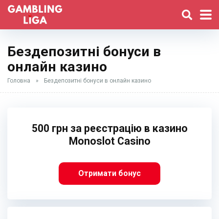
Бездепозитні бонуси в
онлайн казино
Головна
»
Бездепозитні бонуси в онлайн казино
500 грн за реєстрацію в казино
Monoslot Casino
Отримати бонус