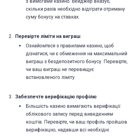
з вимогами казино. Вейджер вказує,
скільки разів необхідно відіграти отриману
суму бонусу на ставках.
Перевірте ліміти на виграш
:
Ознайомтеся з правилами казино, щоб
дізнатися, чи є обмеження на максимальний
виграш з бездепозитного бонусу. Перевірте,
чи ваш виграш не перевищує
встановленого ліміту.
Забезпечте верифікацію профілю
:
Більшість казино вимагають верифікації
облікового запису перед виведенням
коштів. Перевірте, чи ваш профіль пройшов
верифікацію, надавши всі необхідні