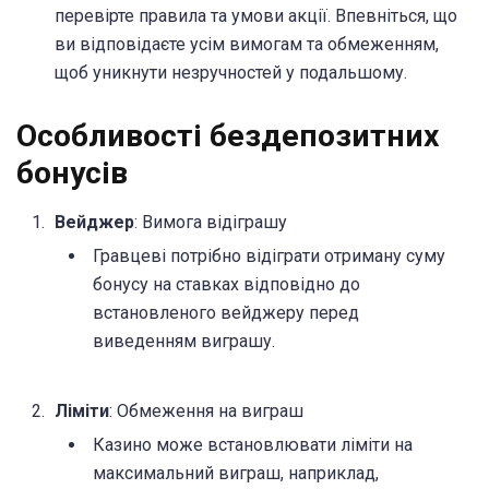
перевірте правила та умови акції. Впевніться, що
ви відповідаєте усім вимогам та обмеженням,
щоб уникнути незручностей у подальшому.
Особливості бездепозитних
бонусів
Вейджер
: Вимога відіграшу
Гравцеві потрібно відіграти отриману суму
бонусу на ставках відповідно до
встановленого вейджеру перед
виведенням виграшу.
Ліміти
: Обмеження на виграш
Казино може встановлювати ліміти на
максимальний виграш, наприклад,