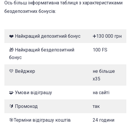
Ось більш інформативна таблиця з характеристиками
бездепозитних бонусів:
❤️ Найкращий депозитний бонус
➕130 000 грн
🎁 Найкращий бездепозитний
100 FS
бонус
💛 Вейджер
не більше
х35
🧩 Умови відіграшу
на сайті
🔰 Промокод
так
🎯Терміни відіграшу коштів
24 години