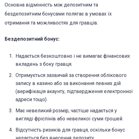
Основна відмінність між депозитним та
бездепозитним бонусами полягає в умовах їх
отримання та можливостях для гравців:
Бездепозитний бонус:
Надається безкоштовно і не вимагає фінансових
вкладень з боку гравця.
Отримується зазвичай за створення облікового
запису в казино або за виконання певних дій
(верифікація акаунту, підтвердження електронної
адреси тощо).
Має невеликий розмір, частіше надається у
вигляді фріспінів або невеликої суми грошей.
Відсутність ризиків для гравця, оскільки бонус
надається без внесення депозиту.