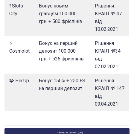
❗️ Slots
Бонус новим
Рішення
City
гравцям 100 000
КРАІЛ № 47
грн. + 500 фріспінів
від
10.02.2021
⚡️
Бонус на перший
Рішення
Cosmolot
депозит 100 000
КРАIЛ №34
грн. + 525 фриспінів
від
02.02.2021
🧩 Pin Up
Бонус 150% + 250 FS
Рішення
на перший депозит
КРАІЛ № 147
від
09.04.2021