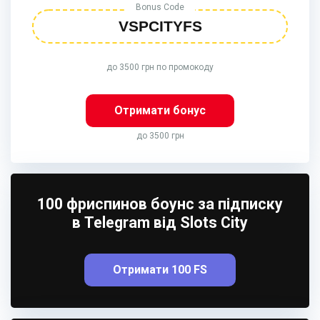
Bonus Code
VSPCITYFS
до 3500 грн по промокоду
Отримати бонус
до 3500 грн
100 фриспинов боунс за підписку
в Telegram від Slots City
Отримати 100 FS