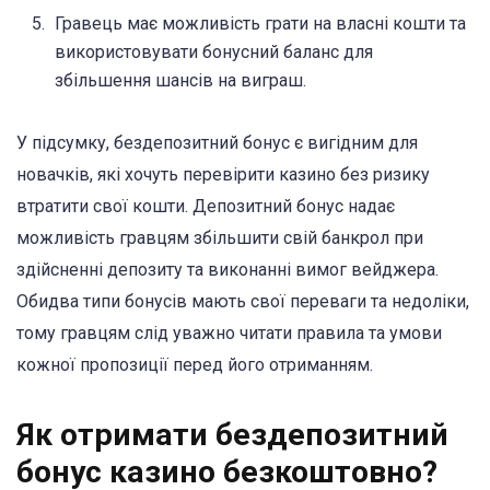
Гравець має можливість грати на власні кошти та
використовувати бонусний баланс для
збільшення шансів на виграш.
У підсумку, бездепозитний бонус є вигідним для
новачків, які хочуть перевірити казино без ризику
втратити свої кошти. Депозитний бонус надає
можливість гравцям збільшити свій банкрол при
здійсненні депозиту та виконанні вимог вейджера.
Обидва типи бонусів мають свої переваги та недоліки,
тому гравцям слід уважно читати правила та умови
кожної пропозиції перед його отриманням.
Як отримати бездепозитний
бонус казино безкоштовно?