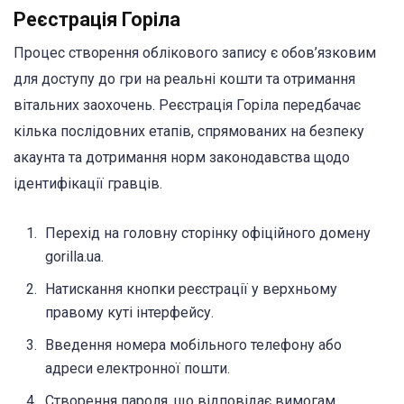
Реєстрація Горіла
Процес створення облікового запису є обов’язковим
для доступу до гри на реальні кошти та отримання
вітальних заохочень. Реєстрація Горіла передбачає
кілька послідовних етапів, спрямованих на безпеку
акаунта та дотримання норм законодавства щодо
ідентифікації гравців.
Перехід на головну сторінку офіційного домену
gorilla.ua.
Натискання кнопки реєстрації у верхньому
правому куті інтерфейсу.
Введення номера мобільного телефону або
адреси електронної пошти.
Створення пароля, що відповідає вимогам