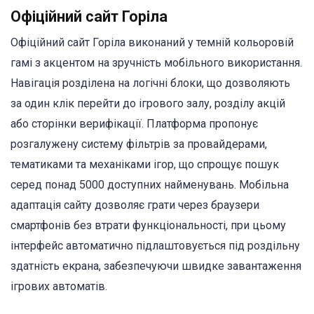
Офіційний сайт Горіла
Офіційний сайт Горіла виконаний у темній кольоровій
гамі з акцентом на зручність мобільного використання.
Навігація розділена на логічні блоки, що дозволяють
за один клік перейти до ігрового залу, розділу акцій
або сторінки верифікації. Платформа пропонує
розгалужену систему фільтрів за провайдерами,
тематиками та механіками ігор, що спрощує пошук
серед понад 5000 доступних найменувань. Мобільна
адаптація сайту дозволяє грати через браузери
смартфонів без втрати функціональності, при цьому
інтерфейс автоматично підлаштовується під роздільну
здатність екрана, забезпечуючи швидке завантаження
ігрових автоматів.