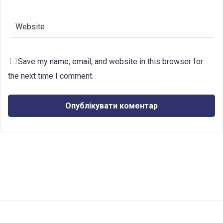
Save my name, email, and website in this browser for
the next time I comment.
Alternative: