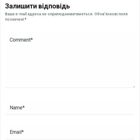
Залишити відповідь
Ваша e-mail адреса не оприлюднюватиметься.
Обов’язкові поля
позначені
*