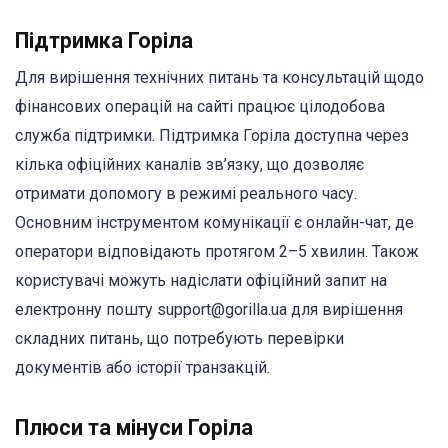
Підтримка Горіла
Для вирішення технічних питань та консультацій щодо
фінансових операцій на сайті працює цілодобова
служба підтримки. Підтримка Горіла доступна через
кілька офіційних каналів зв’язку, що дозволяє
отримати допомогу в режимі реального часу.
Основним інструментом комунікації є онлайн-чат, де
оператори відповідають протягом 2–5 хвилин. Також
користувачі можуть надіслати офіційний запит на
електронну пошту
support@gorilla.ua
для вирішення
складних питань, що потребують перевірки
документів або історії транзакцій.
Плюси та мінуси Горіла