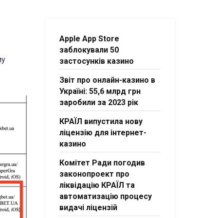
Apple App Store
заблокували 50
му
застосунків казино
Звіт про онлайн-казино в
Україні: 55,6 млрд грн
заробили за 2023 рік
КРАЇЛ випустила нову
ліцензію для інтернет-
казино
Комітет Ради погодив
законопроект про
ліквідацію КРАЇЛ та
автоматизацію процесу
видачі ліцензій