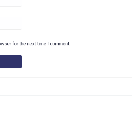
owser for the next time I comment.