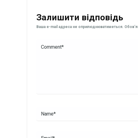
Залишити відповідь
Ваша e-mail адреса не оприлюднюватиметься.
Обов’я