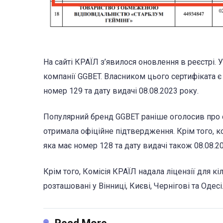
На сайті КРАЇЛ з’явилося оновлення в реєстрі. У
компанії GGBET. Власником цього сертифіката є
номер 129 та дату видачі 08.08.2023 року.
Популярний бренд GGBET раніше оголосив про св
отримала офіційне підтвердження. Крім того, 
яка має номер 128 та дату видачі також 08.08.2
Крім того, Комісія КРАЇЛ надала ліцензії для кі
розташовані у Вінниці, Києві, Чернігові та Одесі