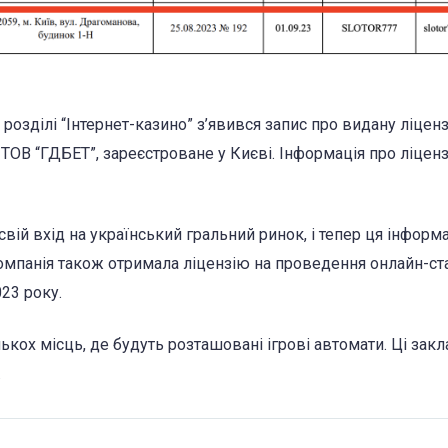
 розділі “Інтернет-казино” з’явився запис про видану ліцен
 ТОВ “ГДБЕТ”, зареєстроване у Києві. Інформація про ліцен
ій вхід на український гральний ринок, і тепер ця інформ
компанія також отримала ліцензію на проведення онлайн-ст
023 року.
лькох місць, де будуть розташовані ігрові автомати. Ці зак
.