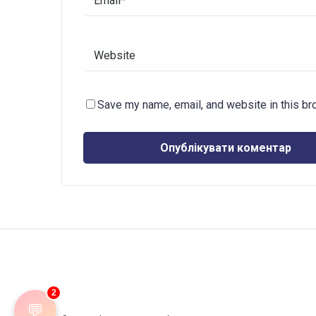
Save my name, email, and website in this br
Alternative:
2
💬